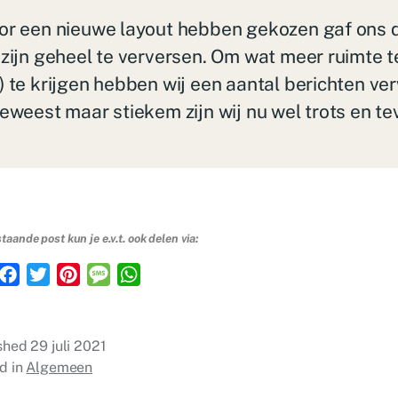
oor een nieuwe layout hebben gekozen gaf ons d
 zijn geheel te verversen. Om wat meer ruimte t
) te krijgen hebben wij een aantal berichten verw
geweest maar stiekem zijn wij nu wel trots en t
aande post kun je e.v.t. ook delen via:
F
T
P
M
W
m
a
w
i
e
h
c
i
n
s
a
e
t
t
s
t
ished
29 juli 2021
b
t
e
a
s
d in
Algemeen
o
e
r
g
A