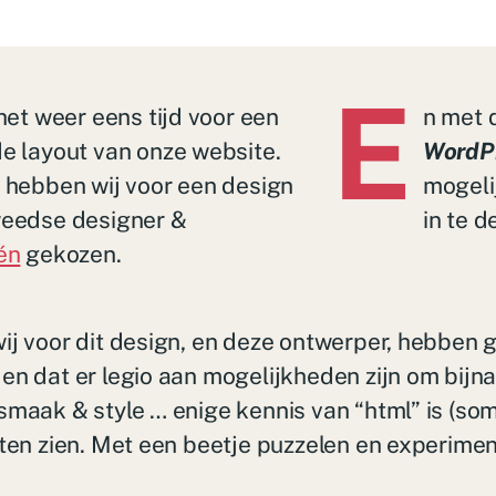
E
het weer eens tijd voor een
n met d
e layout van onze website.
WordP
 hebben wij voor een design
mogeli
eedse designer &
in te d
én
gekozen.
ij voor dit design, en deze ontwerper, hebben g
en dat er legio aan mogelijkheden zijn om bijna
smaak & style … enige kennis van “html” is (soms
laten zien. Met een beetje puzzelen en experime