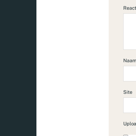
Reac
Naa
Site
Uploa