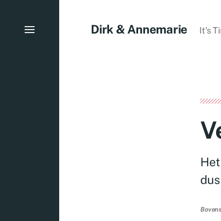
Dirk & Annemarie
It's 
V
Het
dus
Bovenst