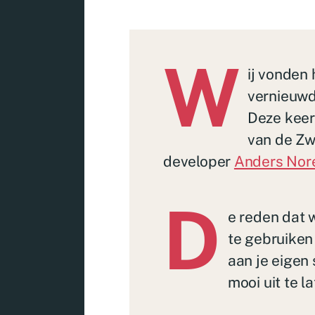
W
ij vonden 
vernieuwd
Deze keer
van de Zw
developer
Anders Nor
D
e reden dat w
te gebruiken 
aan je eigen 
mooi uit te 