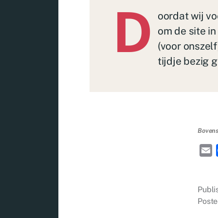
D
oordat wij v
om de site in
(voor onszelf
tijdje bezig 
Bovenst
E
a
i
Publ
l
Poste