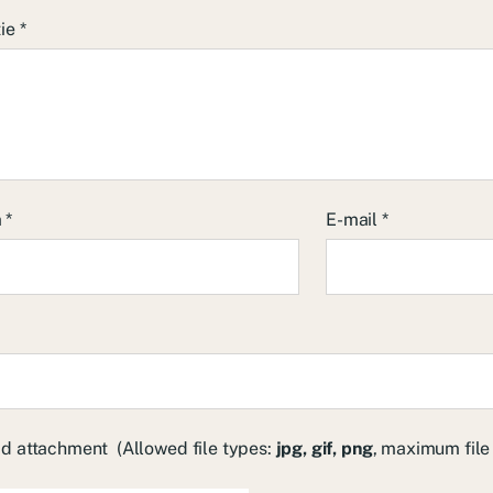
tie
*
m
*
E-mail
*
d attachment
(Allowed file types:
jpg, gif, png
, maximum file