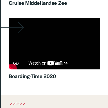
Cruise Middellandse Zee
k
s
p
t
Boarding-Time 2020