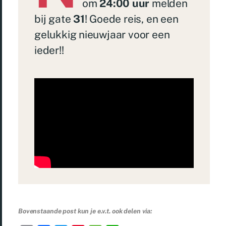
om
24:00 uur
melden
bij gate
31
! Goede reis, en een
gelukkig nieuwjaar voor een
ieder!!
Bovenstaande post kun je e.v.t. ook delen via: