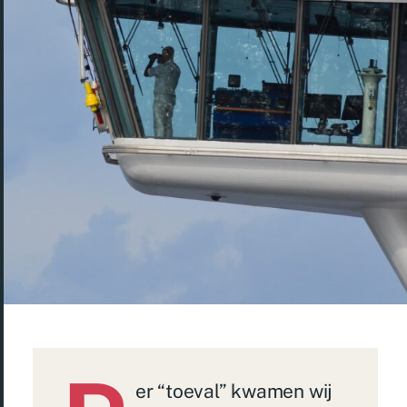
er “toeval” kwamen wij