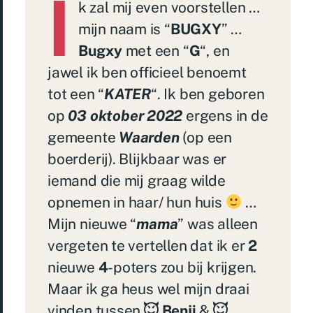
I
k zal mij even voorstellen …
mijn naam is “
BUGXY
” …
Bugxy
met een “
G
“, en
jawel ik ben officieel benoemt
tot een “
KATER
“. Ik ben geboren
op
03
oktober 2022
ergens in de
gemeente
Waarden
(op een
boerderij). Blijkbaar was er
iemand die mij graag wilde
opnemen in haar/ hun huis
…
Mijn nieuwe “
mama
” was alleen
vergeten te vertellen dat ik er
2
nieuwe
4
-poters zou bij krijgen.
Maar ik ga heus wel mijn draai
vinden tussen
Benji
&