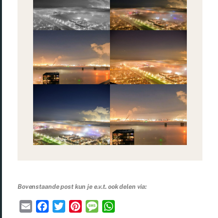
Bovenstaande post kun je e.v.t. ook delen via:
E
F
T
P
M
W