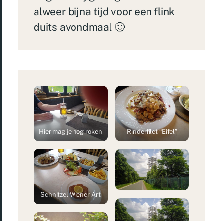
alweer bijna tijd voor een flink
duits avondmaal 🙂
Hier mag je nog roken
Rinderfilet “Eifel”
Schnitzel Wiener Art